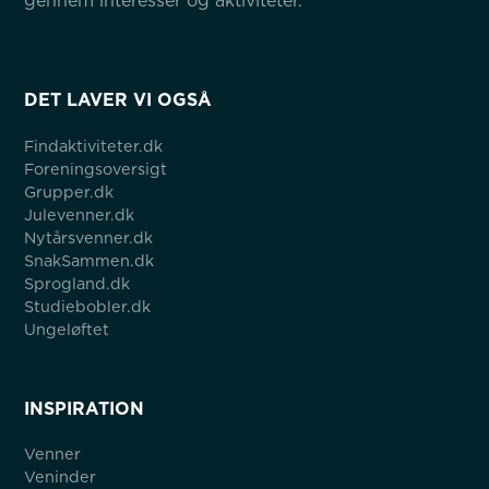
gennem interesser og aktiviteter.
DET LAVER VI OGSÅ
Findaktiviteter.dk
Foreningsoversigt
Grupper.dk
Julevenner.dk
Nytårsvenner.dk
SnakSammen.dk
Sprogland.dk
Studiebobler.dk
Ungeløftet
INSPIRATION
Venner
Veninder