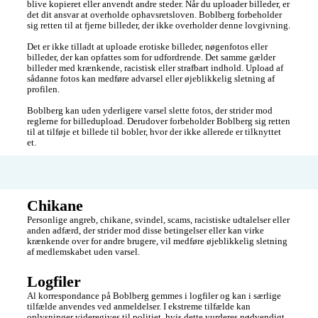
blive kopieret eller anvendt andre steder. Når du uploader billeder, er 
det dit ansvar at overholde ophavsretsloven. Boblberg forbeholder 
sig retten til at fjerne billeder, der ikke overholder denne lovgivning.

Det er ikke tilladt at uploade erotiske billeder, nøgenfotos eller 
billeder, der kan opfattes som for udfordrende. Det samme gælder 
billeder med krænkende, racistisk eller strafbart indhold. Upload af 
sådanne fotos kan medføre advarsel eller øjeblikkelig sletning af 
profilen.

Boblberg kan uden yderligere varsel slette fotos, der strider mod 
reglerne for billedupload. Derudover forbeholder Boblberg sig retten 
til at tilføje et billede til bobler, hvor der ikke allerede er tilknyttet 
et.
Chikane
Personlige angreb, chikane, svindel, scams, racistiske udtalelser eller 
anden adfærd, der strider mod disse betingelser eller kan virke 
krænkende over for andre brugere, vil medføre øjeblikkelig sletning 
af medlemskabet uden varsel.
Logfiler
Al korrespondance på Boblberg gemmes i logfiler og kan i særlige 
tilfælde anvendes ved anmeldelser. I ekstreme tilfælde kan 
oplysninger videregives til politiet, hvis dette vurderes nødvendigt. 