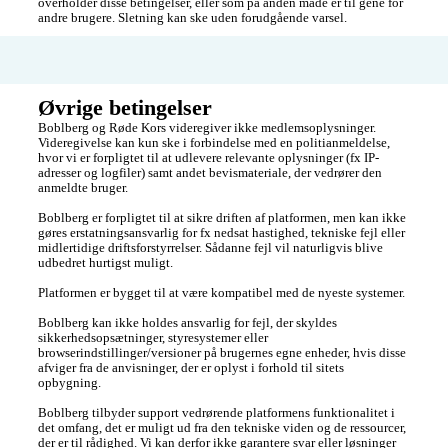
overholder disse betingelser, eller som på anden måde er til gene for 
andre brugere. Sletning kan ske uden forudgående varsel.
Øvrige betingelser
Boblberg og Røde Kors videregiver ikke medlemsoplysninger. 
Videregivelse kan kun ske i forbindelse med en politianmeldelse, 
hvor vi er forpligtet til at udlevere relevante oplysninger (fx IP-
adresser og logfiler) samt andet bevismateriale, der vedrører den 
anmeldte bruger.

Boblberg er forpligtet til at sikre driften af platformen, men kan ikke 
gøres erstatningsansvarlig for fx nedsat hastighed, tekniske fejl eller 
midlertidige driftsforstyrrelser. Sådanne fejl vil naturligvis blive 
udbedret hurtigst muligt.

Platformen er bygget til at være kompatibel med de nyeste systemer.

Boblberg kan ikke holdes ansvarlig for fejl, der skyldes 
sikkerhedsopsætninger, styresystemer eller 
browserindstillinger/versioner på brugernes egne enheder, hvis disse 
afviger fra de anvisninger, der er oplyst i forhold til sitets 
opbygning.

Boblberg tilbyder support vedrørende platformens funktionalitet i 
det omfang, det er muligt ud fra den tekniske viden og de ressourcer, 
der er til rådighed. Vi kan derfor ikke garantere svar eller løsninger 