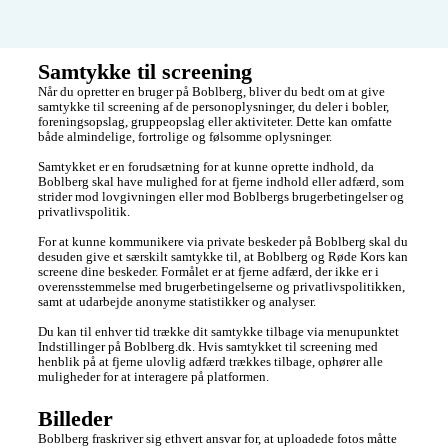
Samtykke til screening
Når du opretter en bruger på Boblberg, bliver du bedt om at give 
samtykke til screening af de personoplysninger, du deler i bobler, 
foreningsopslag, gruppeopslag eller aktiviteter. Dette kan omfatte 
både almindelige, fortrolige og følsomme oplysninger.

Samtykket er en forudsætning for at kunne oprette indhold, da 
Boblberg skal have mulighed for at fjerne indhold eller adfærd, som 
strider mod lovgivningen eller mod Boblbergs brugerbetingelser og 
privatlivspolitik.

For at kunne kommunikere via private beskeder på Boblberg skal du 
desuden give et særskilt samtykke til, at Boblberg og Røde Kors kan 
screene dine beskeder. Formålet er at fjerne adfærd, der ikke er i 
overensstemmelse med brugerbetingelserne og privatlivspolitikken, 
samt at udarbejde anonyme statistikker og analyser.

Du kan til enhver tid trække dit samtykke tilbage via menupunktet 
Indstillinger på Boblberg.dk. Hvis samtykket til screening med 
henblik på at fjerne ulovlig adfærd trækkes tilbage, ophører alle 
muligheder for at interagere på platformen.
Billeder
Boblberg fraskriver sig ethvert ansvar for, at uploadede fotos måtte 