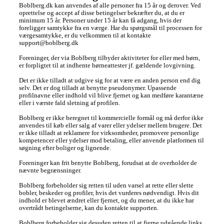
Boblberg.dk kan anvendes af alle personer fra 15 år og derover. Ved 
oprettelse og accept af disse betingelser bekræfter du, at du er 
minimum 15 år. Personer under 15 år kan få adgang, hvis der 
foreligger samtykke fra en værge. Har du spørgsmål til processen for 
værgesamtykke, er du velkommen til at kontakte 
support@boblberg.dk

Foreninger, der via Boblberg tilbyder aktiviteter for eller med børn, 
er forpligtet til at indhente børneattester jf. gældende lovgivning.

Det er ikke tilladt at udgive sig for at være en anden person end dig 
selv. Det er dog tilladt at benytte pseudonymer. Upassende 
profilnavne eller indhold vil blive fjernet og kan medføre karantæne 
eller i værste fald sletning af profilen.

Boblberg er ikke beregnet til kommercielle formål og må derfor ikke 
anvendes til køb eller salg af varer eller ydelser mellem brugere. Det 
er ikke tilladt at reklamere for virksomheder, promovere personlige 
kompetencer eller ydelser mod betaling, eller anvende platformen til 
søgning efter boliger og lignende.

Foreninger kan frit benytte Boblberg, forudsat at de overholder de 
nævnte begrænsninger.

Boblberg forbeholder sig retten til uden varsel at rette eller slette 
bobler, beskeder og profiler, hvis det vurderes nødvendigt. Hvis dit 
indhold er blevet ændret eller fjernet, og du mener, at du ikke har 
overtrådt betingelserne, kan du kontakte supporten. 

Boblberg forbeholder sig desuden retten til at fjerne udgående links 