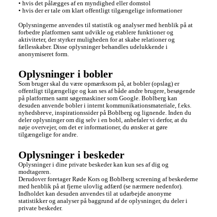
• hvis det pålægges af en myndighed eller domstol

• hvis der er tale om klart offentligt tilgængelige informationer

Oplysningerne anvendes til statistik og analyser med henblik på at 
forbedre platformen samt udvikle og etablere funktioner og 
aktiviteter, der styrker muligheden for at skabe relationer og 
fællesskaber. Disse oplysninger behandles udelukkende i 
anonymiseret form.
Oplysninger i bobler
Som bruger skal du være opmærksom på, at bobler (opslag) er 
offentligt tilgængelige og kan ses af både andre brugere, besøgende 
på platformen samt søgemaskiner som Google. Boblberg kan 
desuden anvende bobler i internt kommunikationsmateriale, f.eks. 
nyhedsbreve, inspirationssider på Boblberg og lignende. Inden du 
deler oplysninger om dig selv i en bobl, anbefaler vi derfor, at du 
nøje overvejer, om det er informationer, du ønsker at gøre 
tilgængelige for andre.
Oplysninger i beskeder
Oplysninger i dine private beskeder kan kun ses af dig og 
modtageren. 

Derudover foretager Røde Kors og Boblberg screening af beskederne 
med henblik på at fjerne ulovlig adfærd (se nærmere nedenfor). 

Indholdet kan desuden anvendes til at udarbejde anonyme 
statistikker og analyser på baggrund af de oplysninger, du deler i 
private beskeder. 