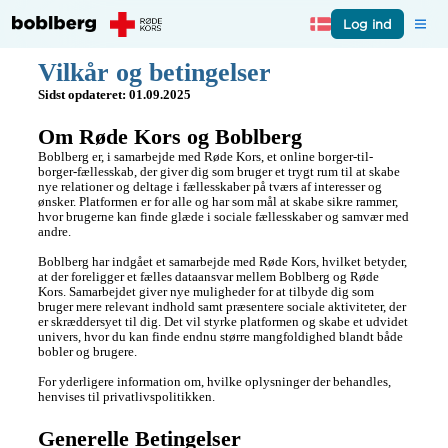
Log ind
Vilkår og betingelser
Sidst opdateret: 01.09.2025
Om Røde Kors og Boblberg
Boblberg er, i samarbejde med Røde Kors, et online borger-til-
borger-fællesskab, der giver dig som bruger et trygt rum til at skabe 
nye relationer og deltage i fællesskaber på tværs af interesser og 
ønsker. Platformen er for alle og har som mål at skabe sikre rammer, 
hvor brugerne kan finde glæde i sociale fællesskaber og samvær med 
andre.

Boblberg har indgået et samarbejde med Røde Kors, hvilket betyder, 
at der foreligger et fælles dataansvar mellem Boblberg og Røde 
Kors. Samarbejdet giver nye muligheder for at tilbyde dig som 
bruger mere relevant indhold samt præsentere sociale aktiviteter, der 
er skræddersyet til dig. Det vil styrke platformen og skabe et udvidet 
univers, hvor du kan finde endnu større mangfoldighed blandt både 
bobler og brugere.

For yderligere information om, hvilke oplysninger der behandles, 
henvises til privatlivspolitikken.
Generelle Betingelser