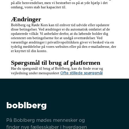
på alle henvendelser, men vi bestræber os på at yde hjælp i det 
omfang, vores stab har kapacitet til.
Ændringer
Boblberg og Røde Kors kan til enhver tid udvide eller opdatere 
disse betingelser. Ved ændringer er du automatisk omfattet af de 
opdaterede vilkår. Vi anbefaler derfor, at du løbende holder dig 
orienteret om betingelserne for at undgå overtrædelser. Ved 
væsentlige ændringer i privatlivspolitikken giver vi besked via en 
tydelig meddelelse på vores websites eller på den e-mailadresse, der 
er knyttet til din konto.
Spørgsmål til brug af platformen
Har du spørgsmål til brug af Boblberg, kan du finde svar og 
Ofte stillede spørgsmål
vejledning under menupunktet 
boblberg
På Boblberg mødes mennesker og 
finder nye fællesskaber i hverdagen 