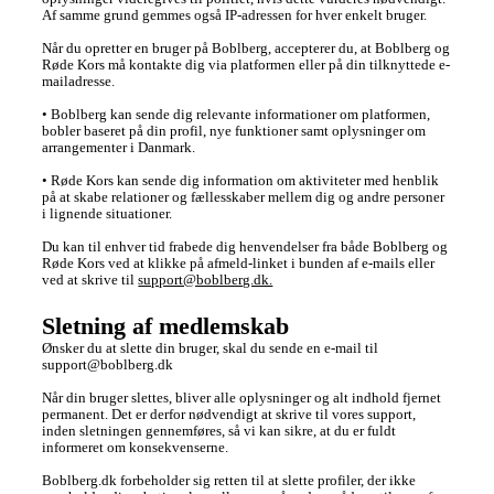
Af samme grund gemmes også IP-adressen for hver enkelt bruger.

Når du opretter en bruger på Boblberg, accepterer du, at Boblberg og 
Røde Kors må kontakte dig via platformen eller på din tilknyttede e-
mailadresse.

• Boblberg kan sende dig relevante informationer om platformen, 
bobler baseret på din profil, nye funktioner samt oplysninger om 
arrangementer i Danmark.

• Røde Kors kan sende dig information om aktiviteter med henblik 
på at skabe relationer og fællesskaber mellem dig og andre personer 
i lignende situationer.

Du kan til enhver tid frabede dig henvendelser fra både Boblberg og 
Røde Kors ved at klikke på afmeld-linket i bunden af e-mails eller 
ved at skrive til 
support@boblberg.dk.
Sletning af medlemskab
Ønsker du at slette din bruger, skal du sende en e-mail til 
support@boblberg.dk

Når din bruger slettes, bliver alle oplysninger og alt indhold fjernet 
permanent. Det er derfor nødvendigt at skrive til vores support, 
inden sletningen gennemføres, så vi kan sikre, at du er fuldt 
informeret om konsekvenserne. 

Boblberg.dk forbeholder sig retten til at slette profiler, der ikke 