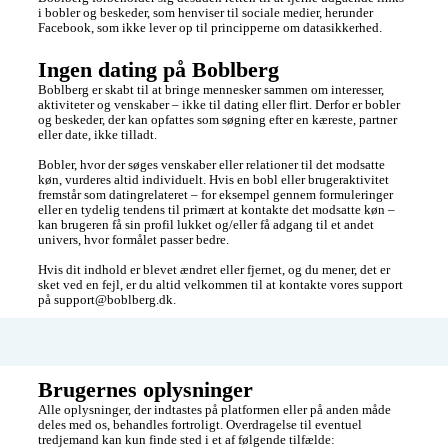
i bobler og beskeder, som henviser til sociale medier, herunder 
Facebook, som ikke lever op til principperne om datasikkerhed.
Ingen dating på Boblberg 
Boblberg er skabt til at bringe mennesker sammen om interesser, 
aktiviteter og venskaber – ikke til dating eller flirt. Derfor er bobler 
og beskeder, der kan opfattes som søgning efter en kæreste, partner 
eller date, ikke tilladt.

Bobler, hvor der søges venskaber eller relationer til det modsatte 
køn, vurderes altid individuelt. Hvis en bobl eller brugeraktivitet 
fremstår som datingrelateret – for eksempel gennem formuleringer 
eller en tydelig tendens til primært at kontakte det modsatte køn – 
kan brugeren få sin profil lukket og/eller få adgang til et andet 
univers, hvor formålet passer bedre.

Hvis dit indhold er blevet ændret eller fjernet, og du mener, det er 
sket ved en fejl, er du altid velkommen til at kontakte vores support 
Brugernes oplysninger
Alle oplysninger, der indtastes på platformen eller på anden måde 
deles med os, behandles fortroligt. Overdragelse til eventuel 
tredjemand kan kun finde sted i et af følgende tilfælde:
