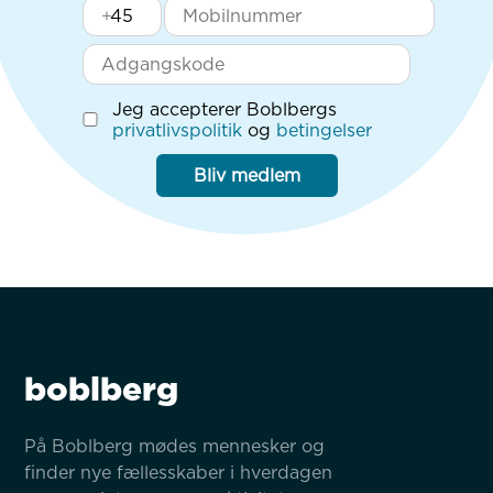
+
Jeg accepterer Boblbergs
privatlivspolitik
og
betingelser
Bliv medlem
boblberg
På Boblberg mødes mennesker og 
finder nye fællesskaber i hverdagen 