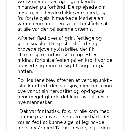
var 12 mennesker, og ingen kendte
hinanden på forhånd. De splejsede om
maden, alle havde drikkevarer med, og
fra første øjeblik mærkede Marlene en
varme i rummet – en fælles forståelse af,
at alle var der på samme præmis.
Aftenen flød over af grin, festlege og
gode snakke. De spiste, skålede og
prøvede sjove nytårsbriller, der fik
stemningen endnu højere op. Efter
midnat fortsatte festen på en kro, hvor de
dansede og morede sig til langt ud på
natten.
For Marlene blev aftenen et vendepunkt –
ikke kun fordi den var sjov, men fordi hun
overvandt sin nervøsitet og opdagede,
hvor meget glæde det kan give at møde
nye mennesker.
“Det var fantastisk, fordi vi alle kom med
samme præmis og var i samme båd. Det
var så fedt at kunne sige, at jeg havde
holdt nytår med 12 mennesker, jeg aldrig