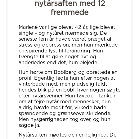
nytårsaften med 12
fremmede
Marlene var lige blevet 42 år, lige blevet
single – og nytåret nærmede sig. De
seneste fem år havde været præget af
stress og depression, men hun mærkede
en spirende lyst til forandring. Hun
trængte til at gøre noget nyt og
anderledes end det, hun plejede.
Hun hørte om Boblberg og oprettede en
profil. Egentlig ledte hun efter nogen at
vinterbade med, men pludselig faldt
hendes blik på en bobl, hvor nogen søgte
efter nytårsvenner. Hun tøvede – tanken
om at fejre nytår med mennesker, hun
aldrig havde mødt før, virkede både
spændende og grænseoverskridende.
Men nysgerrigheden tog over, og hun
sagde ja.
Nytårsaften mødtes de i en lejlighed. De