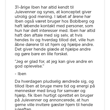
31-årige Iben har altid kendt til
Julevenner og synes, at konceptet giver
utrolig god mening. I løbet af årene har
Iben også været bruger hos Boblberg og
haft løbende kontakt med personer, som
hun har delt interesser med. Iben har altid
haft den aftale med sig selv, at hvis
hendes liv og hverdag tillod det, ville hun
åbne dørene til sit hjem og hjælpe andre.
Det giver hende glæde at hjælpe andre
og gøre bare en lille forskel.
”Jeg er glad for, at jeg kan give andre en
god oplevelse.”
- Iben
Da hverdagen pludselig ændrede sig, og
tillod Iben at bruge mere tid og energi på
mennesker med brug for samvær og
hjælp, fik Iben hurtigt oprettet en bruger
på Julevenner og annoncerede, at hun
gerne ville invitere gæster hjem til hende
juleaften.