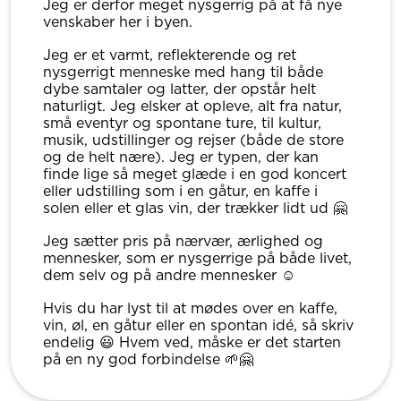
Jeg er derfor meget nysgerrig på at få nye
venskaber her i byen.
Jeg er et varmt, reflekterende og ret
nysgerrigt menneske med hang til både
dybe samtaler og latter, der opstår helt
naturligt. Jeg elsker at opleve, alt fra natur,
små eventyr og spontane ture, til kultur,
musik, udstillinger og rejser (både de store
og de helt nære). Jeg er typen, der kan
finde lige så meget glæde i en god koncert
eller udstilling som i en gåtur, en kaffe i
solen eller et glas vin, der trækker lidt ud 🤗
Jeg sætter pris på nærvær, ærlighed og
mennesker, som er nysgerrige på både livet,
dem selv og på andre mennesker ☺️
Hvis du har lyst til at mødes over en kaffe,
vin, øl, en gåtur eller en spontan idé, så skriv
endelig 😃 Hvem ved, måske er det starten
på en ny god forbindelse 🌱🤗