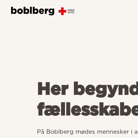
Her begyn
fællesskab
På Boblberg mødes mennesker i all