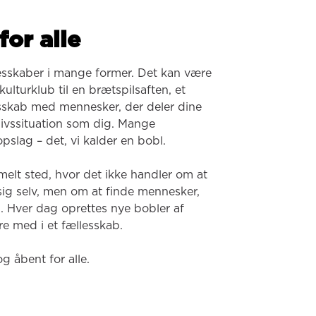
for alle
esskaber i mange former. Det kan være 
ulturklub til en brætspilsaften, et 
lesskab med mennesker, der deler dine 
 livssituation som dig. Mange 
pslag – det, vi kalder en bobl.

melt sted, hvor det ikke handler om at 
 sig selv, men om at finde mennesker, 
. Hver dag oprettes nye bobler af 
e med i et fællesskab.

og åbent for alle.