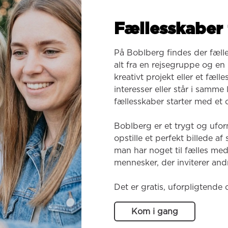
Fællesskaber 
På Boblberg findes der fæll
alt fra en rejsegruppe og en k
kreativt projekt eller et fæl
interesser eller står i samme
fællesskaber starter med et o
Boblberg er et trygt og ufor
opstille et perfekt billede af
man har noget til fælles med
mennesker, der inviterer andr
Det er gratis, uforpligtende 
Kom i gang