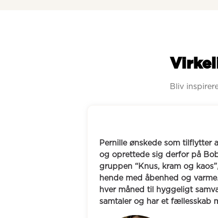
Virkel
Bliv inspire
Pernille ønskede som tilflytter at udvide sin ven
og oprettede sig derfor på Boblberg. Her fandt
gruppen “Knus, kram og kaos”, som hurtigt tog
hende med åbenhed og varme. I dag mødes de 
hver måned til hyggeligt samvær, fælles måltide
samtaler og har et fællesskab med støtte i hve