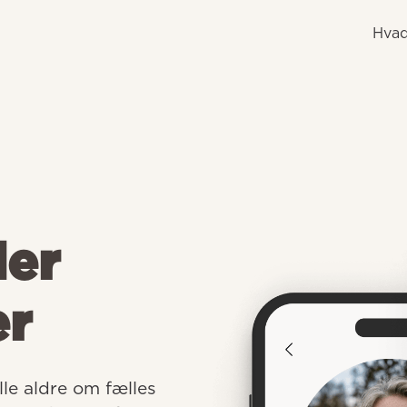
Hvad
der
er
e aldre om fælles 