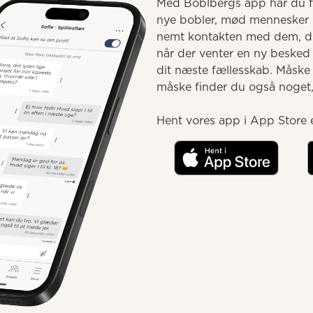
Med Boblbergs app har du fæ
nye bobler, mød mennesker 
nemt kontakten med dem, du 
når der venter en ny besked e
dit næste fællesskab. Måske
måske finder du også noget, d
Hent vores app i App Store e