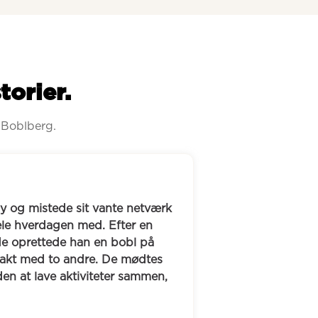
torier.
 Boblberg.
t vante netværk 
Kenneth søgte nye bekendtskaber 
. Efter en 
forbindelse med sit vægttab. I 
 en bobl på 
Sara og Bent fast hver mandag i 
e. De mødtes 
gåklub”, hvor de både går ture og 
iteter sammen, 
livet og IT-branchen. Sammen har 
fællesskab.