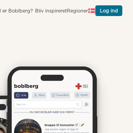
 er Boblberg?
Bliv inspireret
Regioner
Log ind