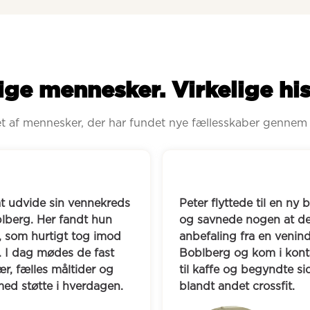
ige mennesker. Virkelige his
ret af mennesker, der har fundet nye fællesskaber gennem
nekreds 
Peter flyttede til en ny by og mistede si
 hun 
og savnede nogen at dele hverdagen med
 imod 
anbefaling fra en veninde oprettede han
fast 
Boblberg og kom i kontakt med to andr
r og 
til kaffe og begyndte siden at lave aktiv
rdagen.
blandt andet crossfit.