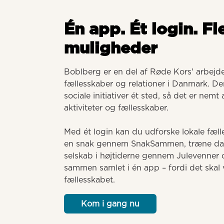
Én app. Ét login. Fl
muligheder
Boblberg er en del af Røde Kors' arbejde 
fællesskaber og relationer i Danmark. Der
sociale initiativer ét sted, så det er nemt
aktiviteter og fællesskaber. 

Med ét login kan du udforske lokale fælle
en snak gennem SnakSammen, træne dansk
selskab i højtiderne gennem Julevenner o
sammen samlet i én app – fordi det skal v
fællesskabet.
Kom i gang nu