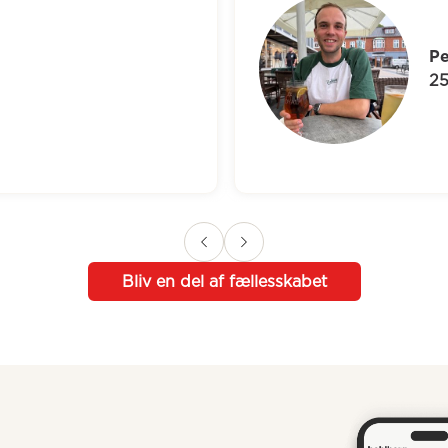
Peter
25 år
Bliv en del af fællesskabet