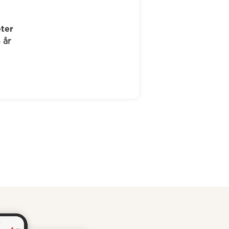
Kenneth
52 år