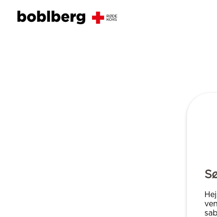
S
Hej
ven
sab