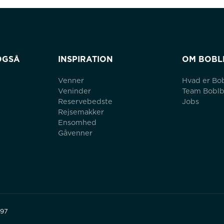
OGSÅ
INSPIRATION
OM BOBL
Venner
Hvad er Bo
Veninder
Team Bobl
Reservebedste
Jobs
Rejsemakker
Ensomhed
Gåvenner
497