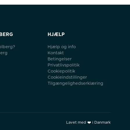
BERG
HJÆLP
blberg?
Hjælp og info
berg
Kontakt
Betingelser
Privatlivspolitik
Cookiepolitik
Cookieindstillinger
Tilgængelighedserklæring
Lavet med ❤️ i Danmark