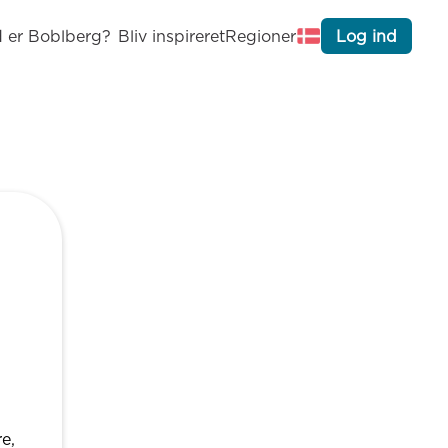
 er Boblberg?
Bliv inspireret
Regioner
Log ind
e,