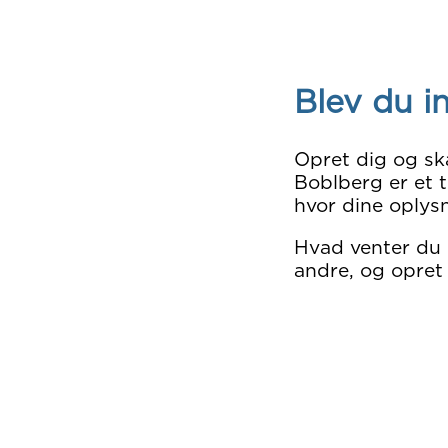
Blev du i
Opret dig og sk
Boblberg er et t
hvor dine oplysn
Hvad venter du
andre, og opret 