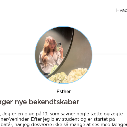
Hvad
Esther
øger nye bekendtskaber
, Jeg er en pige på 19, som savner nogle tætte og ægte
ner/veninder. Efter jeg blev student og er startet på
batår, har jeg desværre ikke så mange at ses med længer