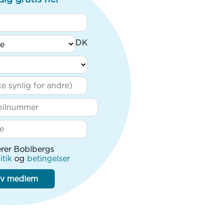
rer Boblbergs
itik
og
betingelser
iv medlem