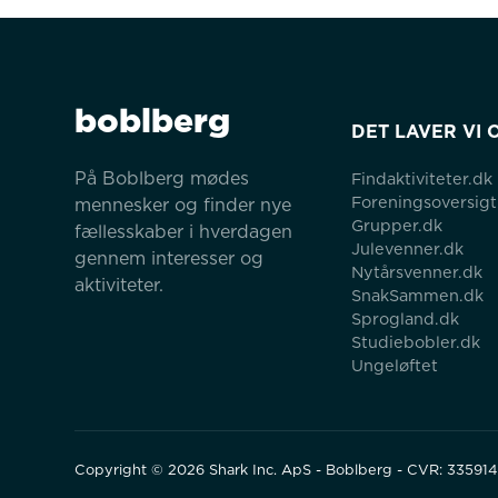
boblberg
DET LAVER VI 
På Boblberg mødes 
Findaktiviteter.dk
Foreningsoversigt
mennesker og finder nye 
Grupper.dk
fællesskaber i hverdagen 
Julevenner.dk
gennem interesser og 
Nytårsvenner.dk
aktiviteter.
SnakSammen.dk
Sprogland.dk
Studiebobler.dk
Ungeløftet
Copyright ©
2026
Shark Inc. ApS - Boblberg - CVR: 33591