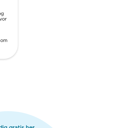
og
vor
 som
dig gratis her