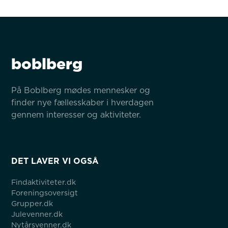
boblberg
På Boblberg mødes mennesker og 
finder nye fællesskaber i hverdagen 
gennem interesser og aktiviteter.
DET LAVER VI OGSÅ
Findaktiviteter.dk
Foreningsoversigt
Grupper.dk
Julevenner.dk
Nytårsvenner.dk