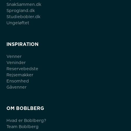
SnakSammen.dk
Sprogland.dk
Studiebobler.dk
Ungeløftet
INSPIRATION
Venner
Veninder
Reservebedste
Rejsemakker
Ensomhed
Gåvenner
OM BOBLBERG
Hvad er Boblberg?
Team Boblberg