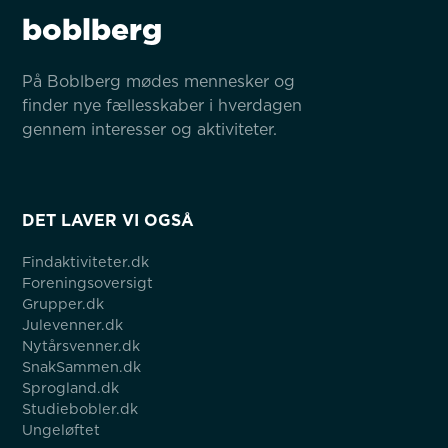
boblberg
På Boblberg mødes mennesker og 
finder nye fællesskaber i hverdagen 
gennem interesser og aktiviteter.
DET LAVER VI OGSÅ
Findaktiviteter.dk
Foreningsoversigt
Grupper.dk
Julevenner.dk
Nytårsvenner.dk
SnakSammen.dk
Sprogland.dk
Studiebobler.dk
Ungeløftet