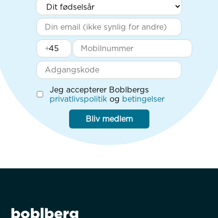
+
Jeg accepterer Boblbergs
privatlivspolitik
og
betingelser
Bliv medlem
boblberg