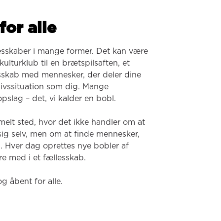
for alle
esskaber i mange former. Det kan være 
ulturklub til en brætspilsaften, et 
lesskab med mennesker, der deler dine 
 livssituation som dig. Mange 
pslag – det, vi kalder en bobl.

melt sted, hvor det ikke handler om at 
 sig selv, men om at finde mennesker, 
. Hver dag oprettes nye bobler af 
e med i et fællesskab.

og åbent for alle.