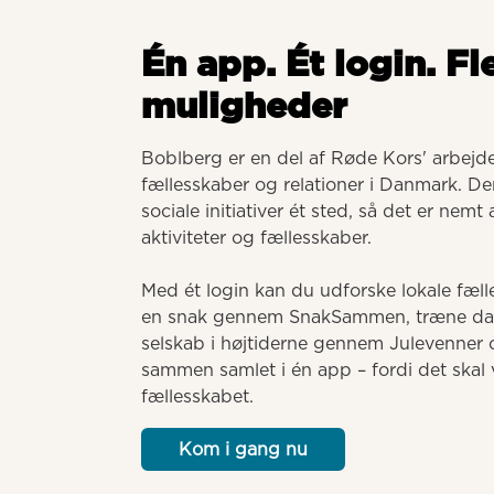
Én app. Ét login. Fl
muligheder
Boblberg er en del af Røde Kors' arbejde 
fællesskaber og relationer i Danmark. Der
sociale initiativer ét sted, så det er nemt
aktiviteter og fællesskaber. 

Med ét login kan du udforske lokale fælle
en snak gennem SnakSammen, træne dansk
selskab i højtiderne gennem Julevenner o
sammen samlet i én app – fordi det skal v
fællesskabet.
Kom i gang nu