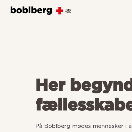
Her begyn
fællesskab
På Boblberg mødes mennesker i all