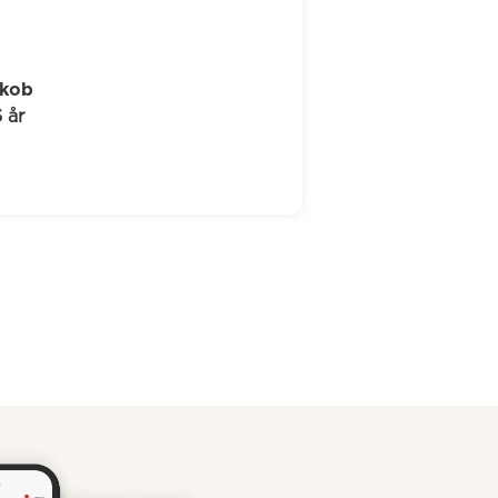
Line-Johanne
39 år