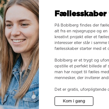
Fællesskaber 
På Boblberg findes der fæll
alt fra en rejsegruppe og en k
kreativt projekt eller et fæl
interesser eller står i samme
fællesskaber starter med et o
Boblberg er et trygt og ufor
opstille et perfekt billede af
man har noget til fælles med
mennesker, der inviterer andr
Det er gratis, uforpligtende 
Kom i gang