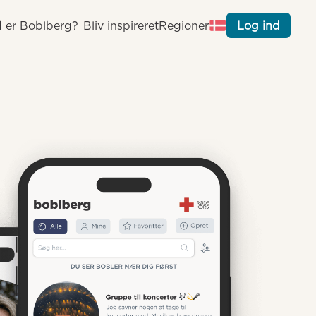
 er Boblberg?
Bliv inspireret
Regioner
Log ind