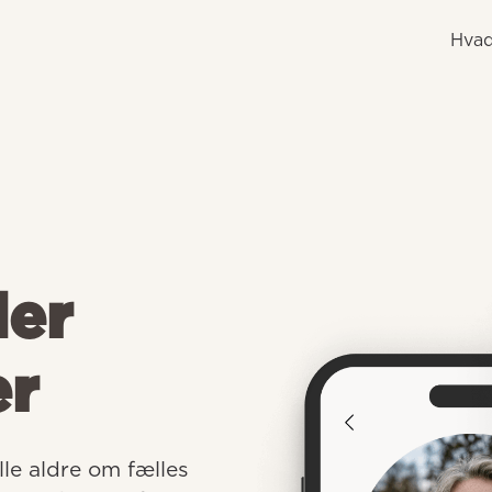
Hvad
der
er
e aldre om fælles 