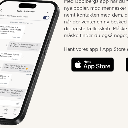
Med Boblbergs app har du fæ
nye bobler, mød mennesker 
nemt kontakten med dem, du 
når der venter en ny besked e
dit næste fællesskab. Måske
måske finder du også noget, d
Hent vores app i App Store e