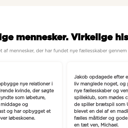
ige mennesker. Virkelige his
ret af mennesker, der har fundet nye fællesskaber gennem
Jakob opdagede efter en hjernerystelse, at hans 
liv manglede noget, og på Boblberg fandt han hu
nye fællesskaber og venner. I dag deltager han i 
spilleklub, som mødes cirka hver anden måned, h
de spiller brætspil som UNO og Skip-Bo. Han er 
blevet en del af en madklub, som han mødes me
fælles måltider og gode samtaler, og her har han 
en tæt ven, Michael.