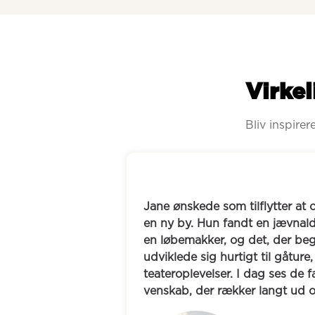
Virkel
Bliv inspire
Jane ønskede som tilflytter at opbygge nye relationer i 
en ny by. Hun fandt en jævnaldrende kvinde, der søgte 
en løbemakker, og det, der begyndte som løbeture, 
udviklede sig hurtigt til gåture, middage og 
teateroplevelser. I dag ses de fast og har opbygget et 
venskab, der rækker langt ud over løbeskoene.