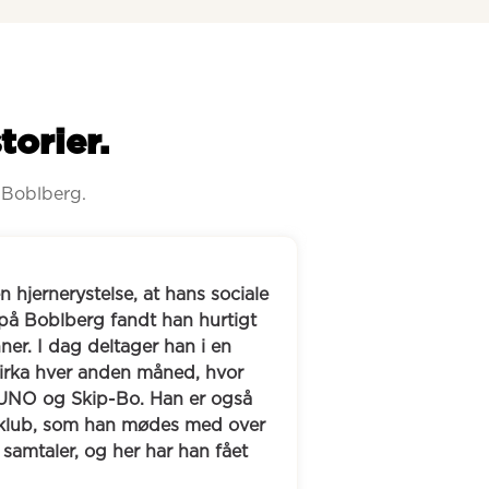
torier.
 Boblberg.
sociale 
Line-Johanne savnede som tilflytter en v
rtigt 
interesse for dybe samtaler, selvudvikling
en 
På Boblberg fandt hun Sheilas bobl, og 
vor 
en café, hvor et stærkt venskab opstod. I 
også 
uadskillelige og deler hverdag, bogklub og
d over 
naturen - og Sheila har blandt andet holdt 
fået 
Johannes bryllup.