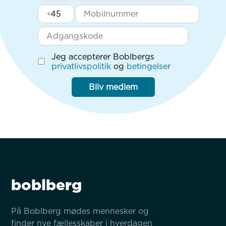
+
Jeg accepterer Boblbergs
privatlivspolitik
og
betingelser
Bliv medlem
boblberg
På Boblberg mødes mennesker og 
finder nye fællesskaber i hverdagen 