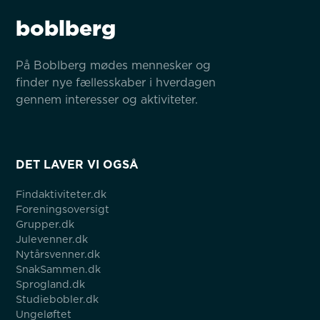
boblberg
På Boblberg mødes mennesker og 
finder nye fællesskaber i hverdagen 
gennem interesser og aktiviteter.
DET LAVER VI OGSÅ
Findaktiviteter.dk
Foreningsoversigt
Grupper.dk
Julevenner.dk
Nytårsvenner.dk
SnakSammen.dk
Sprogland.dk
Studiebobler.dk
Ungeløftet