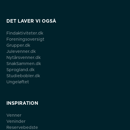
DET LAVER VI OGSÅ
Findaktiviteter.dk
Foreningsoversigt
Grupper.dk
Julevenner.dk
Nytårsvenner.dk
SnakSammen.dk
Sprogland.dk
Studiebobler.dk
Ungeløftet
INSPIRATION
Venner
Veninder
Reservebedste