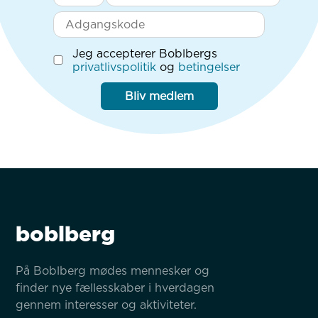
Jeg accepterer Boblbergs
privatlivspolitik
og
betingelser
Bliv medlem
boblberg
På Boblberg mødes mennesker og 
finder nye fællesskaber i hverdagen 
gennem interesser og aktiviteter.