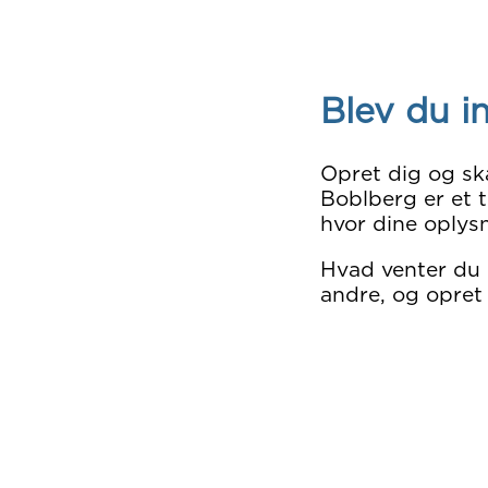
Blev du i
Opret dig og sk
Boblberg er et t
hvor dine oplysn
Hvad venter du
andre, og opret 