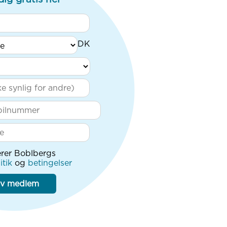
rer Boblbergs
itik
og
betingelser
iv medlem