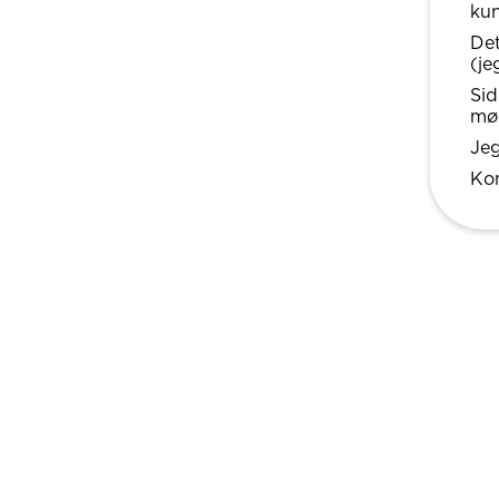
kun
Det
(je
Sid
mød
Jeg
Kon