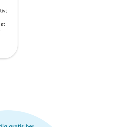
ivt
 at
.
dig gratis her