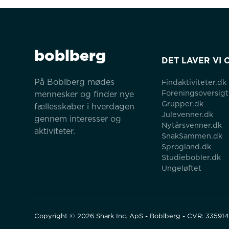
boblberg
DET LAVER VI 
På Boblberg mødes 
Findaktiviteter.dk
Foreningsoversigt
mennesker og finder nye 
Grupper.dk
fællesskaber i hverdagen 
Julevenner.dk
gennem interesser og 
Nytårsvenner.dk
aktiviteter.
SnakSammen.dk
Sprogland.dk
Studiebobler.dk
Ungeløftet
Copyright ©
2026
Shark Inc. ApS - Boblberg - CVR: 33591