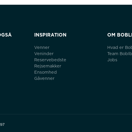
OGSÅ
INSPIRATION
OM BOBL
Venner
Hvad er Bo
Veninder
Team Bobl
Reservebedste
Jobs
Rejsemakker
Ensomhed
Gåvenner
497