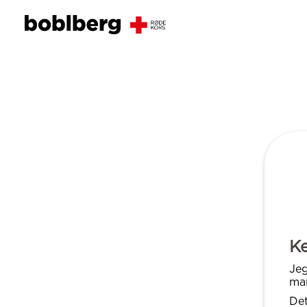
K
Jeg
man
Det