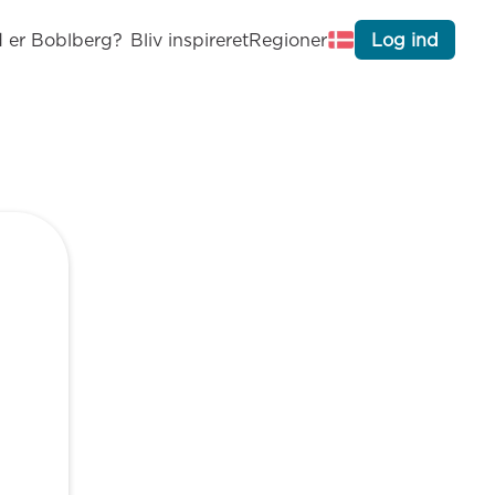
 er Boblberg?
Bliv inspireret
Regioner
Log ind