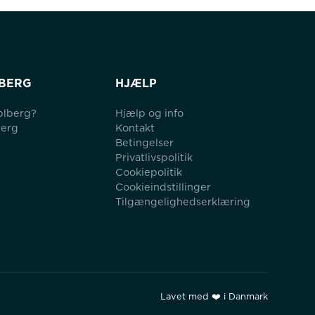
BERG
HJÆLP
blberg?
Hjælp og info
berg
Kontakt
Betingelser
Privatlivspolitik
Cookiepolitik
Cookieindstillinger
Tilgængelighedserklæring
Lavet med ❤️ i Danmark