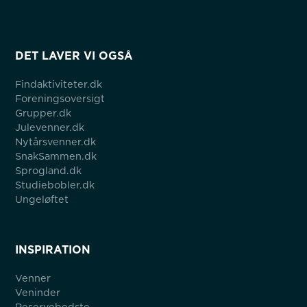
DET LAVER VI OGSÅ
Findaktiviteter.dk
Foreningsoversigt
Grupper.dk
Julevenner.dk
Nytårsvenner.dk
SnakSammen.dk
Sprogland.dk
Studiebobler.dk
Ungeløftet
INSPIRATION
Venner
Veninder
Reservebedste