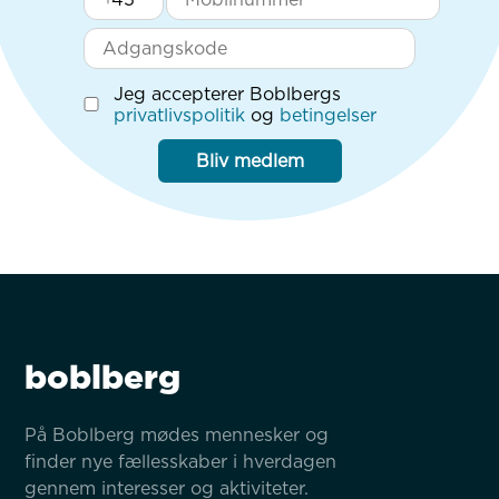
Jeg accepterer Boblbergs
privatlivspolitik
og
betingelser
Bliv medlem
boblberg
På Boblberg mødes mennesker og 
finder nye fællesskaber i hverdagen 
gennem interesser og aktiviteter.