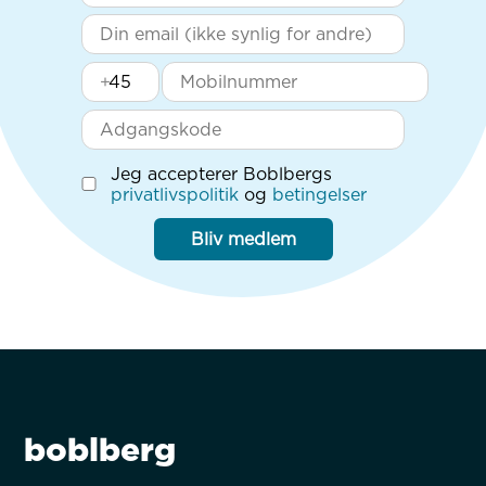
+
Jeg accepterer Boblbergs
privatlivspolitik
og
betingelser
Bliv medlem
boblberg