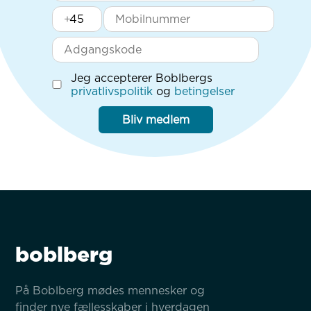
+
Jeg accepterer Boblbergs
privatlivspolitik
og
betingelser
Bliv medlem
boblberg
På Boblberg mødes mennesker og 
finder nye fællesskaber i hverdagen 