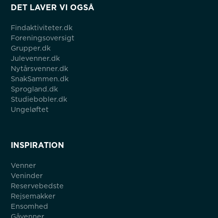
DET LAVER VI OGSÅ
Findaktiviteter.dk
Foreningsoversigt
Grupper.dk
Julevenner.dk
Nytårsvenner.dk
SnakSammen.dk
Sprogland.dk
Studiebobler.dk
Ungeløftet
INSPIRATION
Venner
Veninder
Reservebedste
Rejsemakker
Ensomhed
Gåvenner