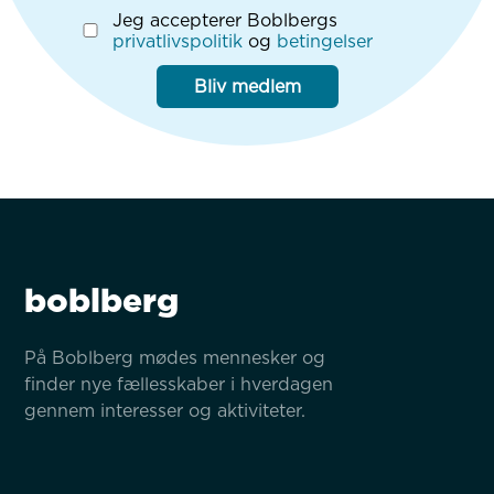
Jeg accepterer Boblbergs
privatlivspolitik
og
betingelser
Bliv medlem
boblberg
På Boblberg mødes mennesker og 
finder nye fællesskaber i hverdagen 
gennem interesser og aktiviteter.