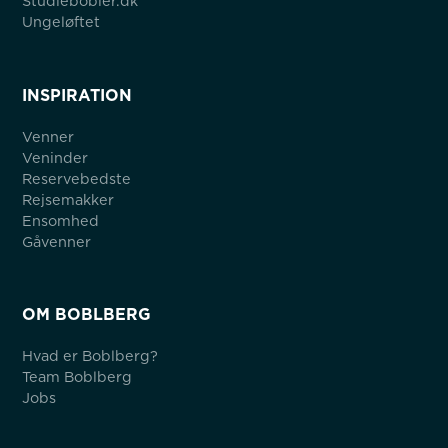
Studiebobler.dk
Ungeløftet
INSPIRATION
Venner
Veninder
Reservebedste
Rejsemakker
Ensomhed
Gåvenner
OM BOBLBERG
Hvad er Boblberg?
Team Boblberg
Jobs