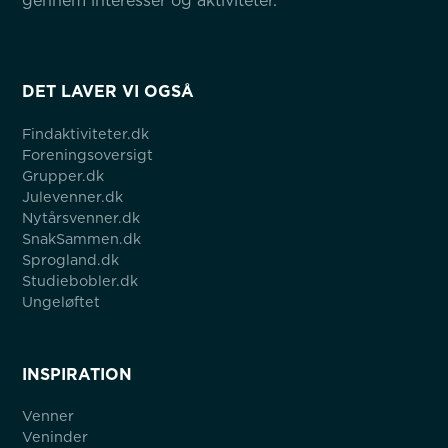
gennem interesser og aktiviteter.
DET LAVER VI OGSÅ
Findaktiviteter.dk
Foreningsoversigt
Grupper.dk
Julevenner.dk
Nytårsvenner.dk
SnakSammen.dk
Sprogland.dk
Studiebobler.dk
Ungeløftet
INSPIRATION
Venner
Veninder