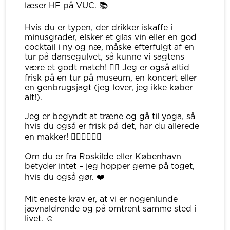
læser HF på VUC. 📚
Hvis du er typen, der drikker iskaffe i
minusgrader, elsker et glas vin eller en god
cocktail i ny og næ, måske efterfulgt af en
tur på dansegulvet, så kunne vi sagtens
være et godt match! 👯‍♀️ Jeg er også altid
frisk på en tur på museum, en koncert eller
en genbrugsjagt (jeg lover, jeg ikke køber
alt!).
Jeg er begyndt at træne og gå til yoga, så
hvis du også er frisk på det, har du allerede
en makker! 🏋🏻‍♀️🧘🏻‍♀️
Om du er fra Roskilde eller København
betyder intet – jeg hopper gerne på toget,
hvis du også gør. ❤️
Mit eneste krav er, at vi er nogenlunde
jævnaldrende og på omtrent samme sted i
livet. ☺️