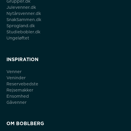
Grupper.dk
Julevenner.dk
Nytårsvenner.dk
SnakSammen.dk
Sprogland.dk
Studiebobler.dk
Ungeløftet
INSPIRATION
Venner
Veninder
Reservebedste
Rejsemakker
Ensomhed
Gåvenner
OM BOBLBERG