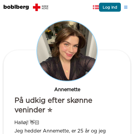
Log ind
Annemette
På udkig efter skønne
veninder ⭐️
Halløj! 👋🏻
Jeg hedder Annemette, er 25 år og jeg