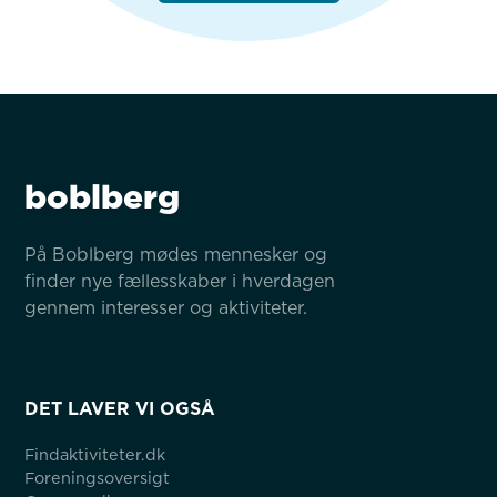
boblberg
På Boblberg mødes mennesker og 
finder nye fællesskaber i hverdagen 
gennem interesser og aktiviteter.
DET LAVER VI OGSÅ
Findaktiviteter.dk
Foreningsoversigt