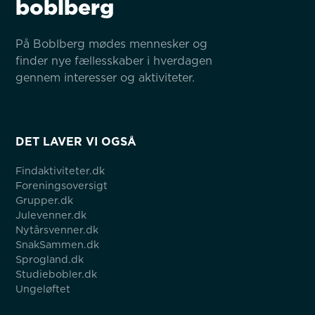
boblberg
På Boblberg mødes mennesker og 
finder nye fællesskaber i hverdagen 
gennem interesser og aktiviteter.
DET LAVER VI OGSÅ
Findaktiviteter.dk
Foreningsoversigt
Grupper.dk
Julevenner.dk
Nytårsvenner.dk
SnakSammen.dk
Sprogland.dk
Studiebobler.dk
Ungeløftet