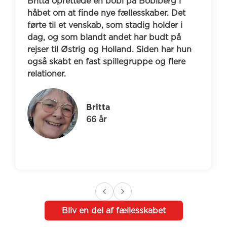
Britta oprettede en bobl på Boblberg i 
håbet om at finde nye fællesskaber. Det 
førte til et venskab, som stadig holder i 
dag, og som blandt andet har budt på 
rejser til Østrig og Holland. Siden har hun 
også skabt en fast spillegruppe og flere 
relationer.
Britta
66 år
Bliv en del af fællesskabet