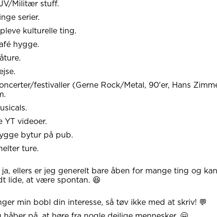
JV/Militær stuff.
inge serier.
pleve kulturelle ting.
afé hygge.
åture.
ejse.
oncerter/festivaller (Gerne Rock/Metal, 90'er, Hans Zimm
m.
usicals.
e YT videoer.
ygge bytur på pub.
helter ture.
ja, ellers er jeg generelt bare åben for mange ting og ka
t lide, at være spontan. 😆
ger min bobl din interesse, så tøv ikke med at skriv! 💬
 håber på, at høre fra nogle dejlige mennesker. 🤗