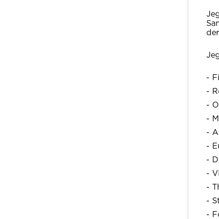
Jeg
Sam
der
Jeg
- F
- R
- O
- M
- A
- E
- D
- V
- T
- S
- F