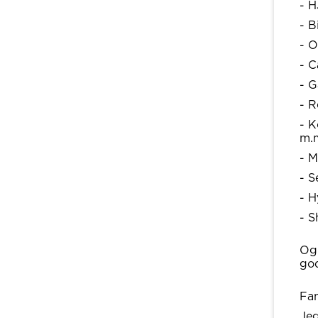
- H
- B
- O
- C
- G
- R
- K
m.
- M
- S
- H
- S
Og 
god
Fan
Jeg