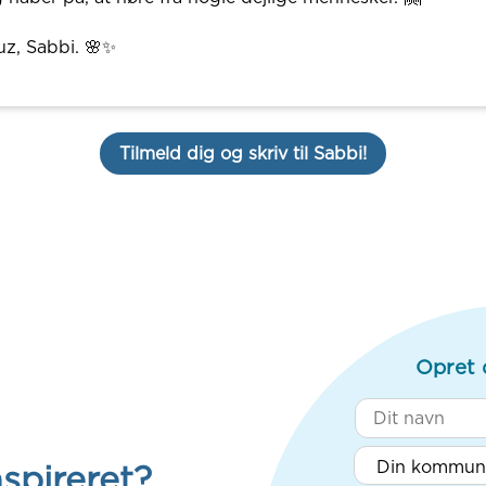
z, Sabbi. 🌸✨
Tilmeld dig og skriv til Sabbi!
Opret 
nspireret?