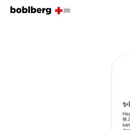
✨
Hey
🌸J
sam