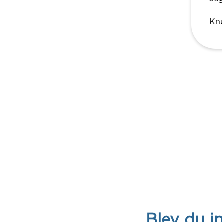
Knu
Blev du i