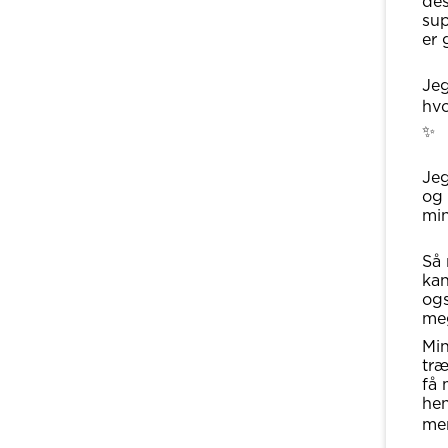
des
sup
er 
Jeg
hv
✨
Jeg
og 
min
Så 
kan
ogs
meg
Min
træ
få 
hen
men