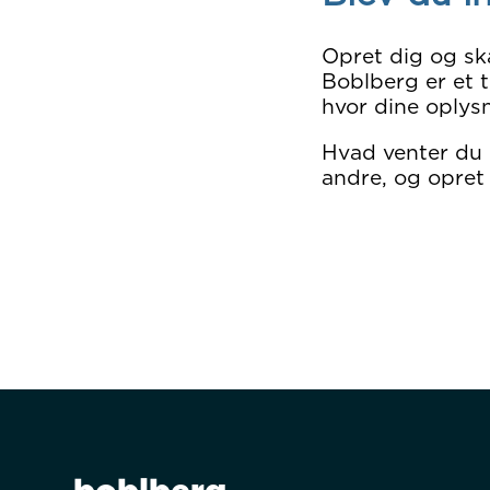
Opret dig og sk
Boblberg er et t
hvor dine oplysn
Hvad venter du
andre, og opret 