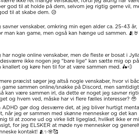
værre ikke ret mange venskaber, fordi jeg aldrig har vær
er god til at holde på dem, selvom jeg rigtig gerne vil, m
god til at skabe dem. 😥
 savner venskaber, omkring min egen alder ca. 25-43 år,
or man kan game, men også kan hænge ud sammen. 🫂🤘
 har nogle online venskaber, men de fleste er bosat i Jyl
desværre ikke nogen jeg "bare lige" kan sætte mig op på
 knallert og køre hen til for at være sammen med. 🛵💨
mere præcist søger jeg altså nogle venskaber, hvor vi bå
 game sammen online/snakke på Discord, men samtidigt
å kan være sammen irl, da dette er noget jeg savner rigt
et og hvem ved, måske har vi flere fælles interesser? 🥹
 ADHD gør dog desværre det, at jeg bliver hurtigt menta
t, når jeg er sammen med skønne mennesker og det kan 
mig til at zoone ud og virke lidt ligeglad, hvilket ikke er m
sigt, for jeg ELSKER at møde nye mennesker og generel
neske kontakt! 🫂✨🌸🥰