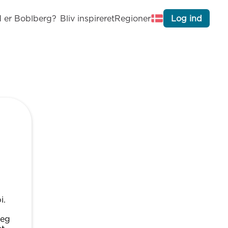
 er Boblberg?
Bliv inspireret
Regioner
Log ind
i.
jeg