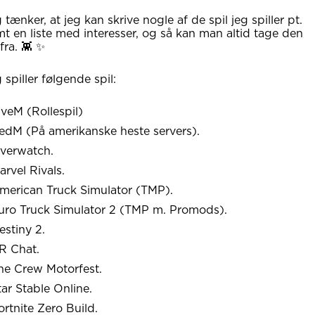
 tænker, at jeg kan skrive nogle af de spil jeg spiller pt.
t en liste med interesser, og så kan man altid tage den
fra. 👾 ✨
 spiller følgende spil:
iveM (Rollespil)
edM (På amerikanske heste servers).
verwatch.
arvel Rivals.
merican Truck Simulator (TMP).
uro Truck Simulator 2 (TMP m. Promods).
estiny 2.
R Chat.
he Crew Motorfest.
tar Stable Online.
ortnite Zero Build.