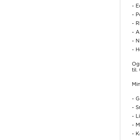
- 
- P
- R
- A
- 
- H
Og 
til.
Min
- 
- S
- L
- M
- K