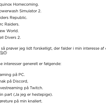
Equinox Homecoming.
owerwash Simulator 2.
iders Republic.
rc Raiders.
New World.
ell Divers 2.
så prøver jeg lidt forskelligt, der falder i min interesse af
 🤔🙃
e interesser generelt er følgende:
Gaming på PC.
nak på Discord,
ivestreaming på Twitch.
in part (Ja jeg er hestepige).
øreture på min knallert.