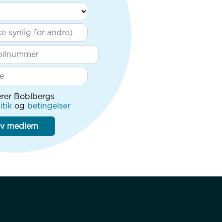
rer Boblbergs
itik
og
betingelser
iv medlem