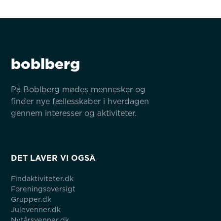
boblberg
På Boblberg mødes mennesker og 
finder nye fællesskaber i hverdagen 
gennem interesser og aktiviteter.
DET LAVER VI OGSÅ
Findaktiviteter.dk
Foreningsoversigt
Grupper.dk
Julevenner.dk
Nytårsvenner.dk