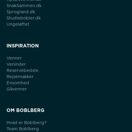
SnakSammen.dk
Sprogland.dk
Studiebobler.dk
Ungeløftet
INSPIRATION
Venner
Veninder
Reservebedste
Rejsemakker
Ensomhed
Gåvenner
OM BOBLBERG
Hvad er Boblberg?
Team Boblberg