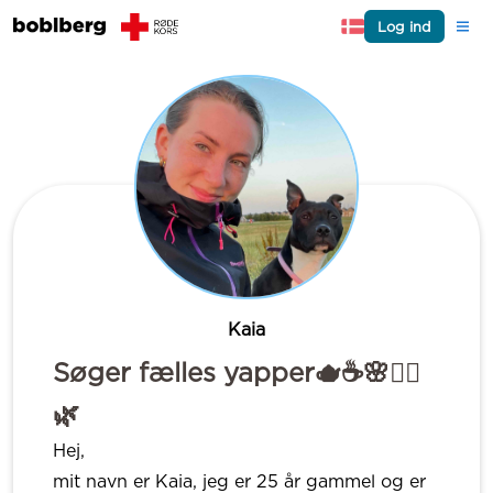
Log ind
Kaia
Søger fælles yapper🫖☕️🌸👯‍♀️
🌿
Hej,
mit navn er Kaia, jeg er 25 år gammel og er