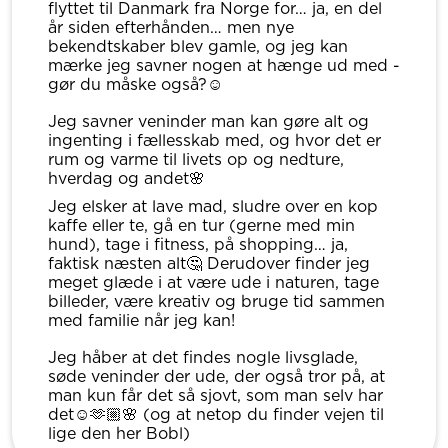
flyttet til Danmark fra Norge for… ja, en del
år siden efterhånden… men nye
bekendtskaber blev gamle, og jeg kan
mærke jeg savner nogen at hænge ud med -
gør du måske også?☺️
Jeg savner veninder man kan gøre alt og
ingenting i fællesskab med, og hvor det er
rum og varme til livets op og nedture,
hverdag og andet🌸
Jeg elsker at lave mad, sludre over en kop
kaffe eller te, gå en tur (gerne med min
hund), tage i fitness, på shopping… ja,
faktisk næsten alt🤔 Derudover finder jeg
meget glæde i at være ude i naturen, tage
billeder, være kreativ og bruge tid sammen
med familie når jeg kan!
Jeg håber at det findes nogle livsglade,
søde veninder der ude, der også tror på, at
man kun får det så sjovt, som man selv har
det☺️🫶🏼🌸 (og at netop du finder vejen til
lige den her Bobl)