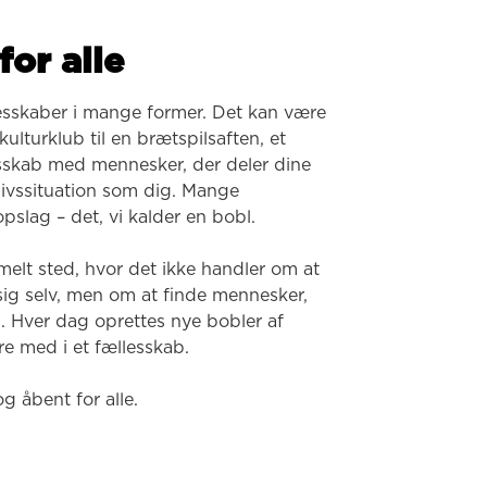
for alle
esskaber i mange former. Det kan være 
ulturklub til en brætspilsaften, et 
lesskab med mennesker, der deler dine 
 livssituation som dig. Mange 
pslag – det, vi kalder en bobl.

melt sted, hvor det ikke handler om at 
 sig selv, men om at finde mennesker, 
. Hver dag oprettes nye bobler af 
e med i et fællesskab.

og åbent for alle.