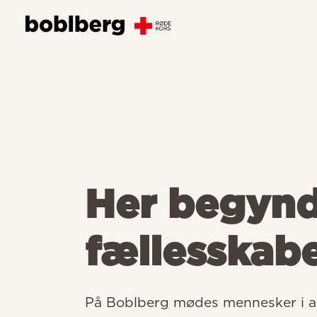
Her begyn
fællesskab
På Boblberg mødes mennesker i all