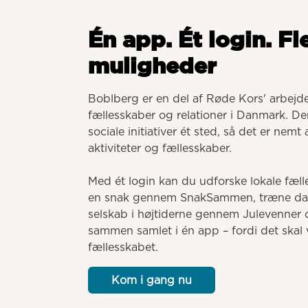
Én app. Ét login. Fl
muligheder
Boblberg er en del af Røde Kors' arbejde 
fællesskaber og relationer i Danmark. Der
sociale initiativer ét sted, så det er nemt
aktiviteter og fællesskaber. 

Med ét login kan du udforske lokale fælle
en snak gennem SnakSammen, træne dansk
selskab i højtiderne gennem Julevenner o
sammen samlet i én app – fordi det skal v
fællesskabet.
Kom i gang nu