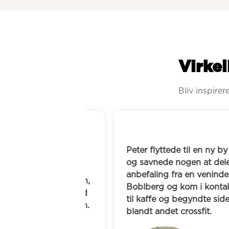
Virkel
Bliv inspire
Peter flyttede til en ny by og m
ve mistet en 
og savnede nogen at dele hver
reds. Hun 
anbefaling fra en veninde opre
dt hurtigt Elin, 
Boblberg og kom i kontakt med
tæt venskab med 
til kaffe og begyndte siden at l
takt i hverdagen.
blandt andet crossfit.