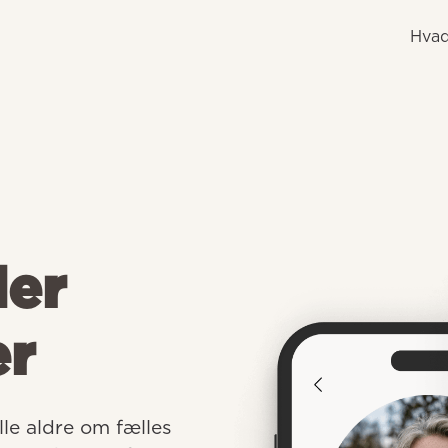
Hvad
der
er
e aldre om fælles 