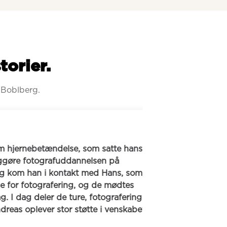
torier.
 Boblberg.
rnebetændelse, som satte hans 
Mia oplevede eft
fotografuddannelsen på 
og familie gled u
 han i kontakt med Hans, som 
en kvinde med sa
 fotografering, og de mødtes 
hinanden og kan v
g deler de ture, fotografering 
mødtes til gåtur
oplever stor støtte i venskabet.