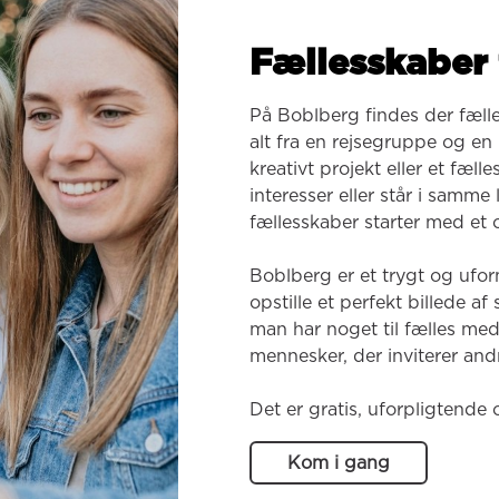
Fællesskaber 
På Boblberg findes der fæll
alt fra en rejsegruppe og en k
kreativt projekt eller et fæl
interesser eller står i samme
fællesskaber starter med et o
Boblberg er et trygt og ufor
opstille et perfekt billede af
man har noget til fælles med
mennesker, der inviterer andr
Det er gratis, uforpligtende 
Kom i gang