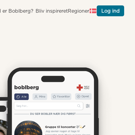
 er Boblberg?
Bliv inspireret
Regioner
Log ind