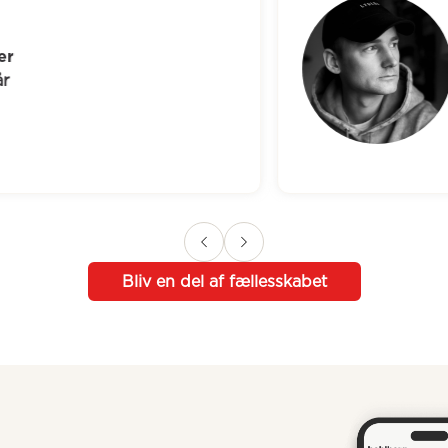
A
29
Bliv en del af fællesskabet