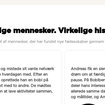
ige mennesker. Virkelige his
ret af mennesker, der har fundet nye fællesskaber gennem
istede sit vante netværk 
Andreas fik en slem hje
dagen med. Efter en 
drøm om at færdiggøre 
ttede han en bobl på 
pause. På Boblberg kom
 to andre. De mødtes 
deler hans interesse for
ave aktiviteter sammen, 
allerede samme dag. I da
og måltider, og Andreas 