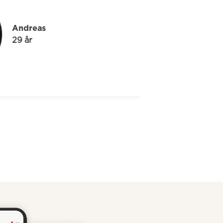
ndreas
 år