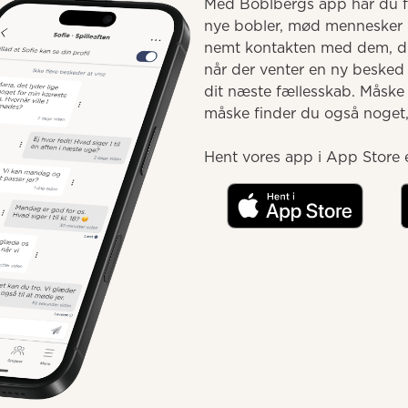
Med Boblbergs app har du fæ
nye bobler, mød mennesker 
nemt kontakten med dem, du 
når der venter en ny besked e
dit næste fællesskab. Måske
måske finder du også noget, d
Hent vores app i App Store e