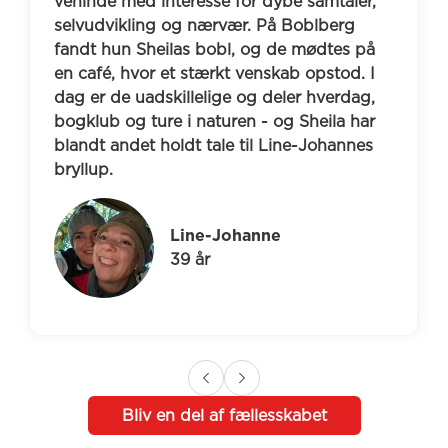
 
vennepar, efter flere af deres venner var 
blevet syge eller mindre sociale. Gennem 
 
Boblberg fandt de Karin og Jan, og de fik 
 
hurtigt en god relation. I dag mødes de 
 
fast en gang om måneden til kaffe, 
 
samtaler og fælles oplevelser, og 
venskabet har givet ny energi og glæde i 
hverdagen.
Kirsten
73 år
Bliv en del af fællesskabet