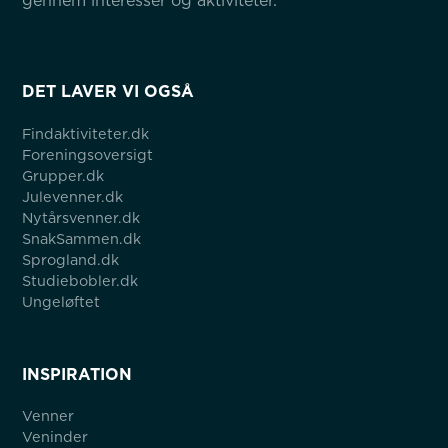
gennem interesser og aktiviteter.
DET LAVER VI OGSÅ
Findaktiviteter.dk
Foreningsoversigt
Grupper.dk
Julevenner.dk
Nytårsvenner.dk
SnakSammen.dk
Sprogland.dk
Studiebobler.dk
Ungeløftet
INSPIRATION
Venner
Veninder