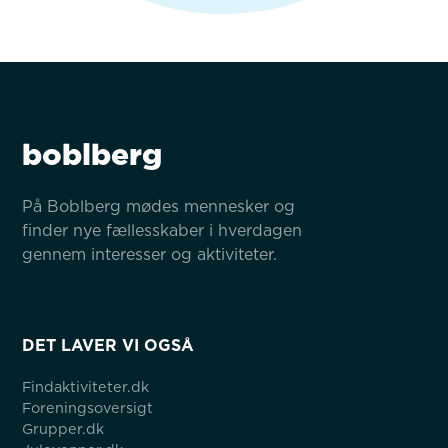
boblberg
På Boblberg mødes mennesker og 
finder nye fællesskaber i hverdagen 
gennem interesser og aktiviteter.
DET LAVER VI OGSÅ
Findaktiviteter.dk
Foreningsoversigt
Grupper.dk