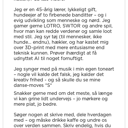
Jeg er en 45-årig lærer, lykkeligt gift,
hundeejer af to firbenede banditter – og i
evig udvikling som menneske og nørd. Jeg
gamer gerne LOTRO, SWTOR og andre spil,
hvor man kan redde verdener og samle loot
med stil. Jeg syr tøj (til mennesker, ikke
hunde… endnu), hækler, og har kastet mig
over 3D-print med mere entusiasme end
teknisk kunnen. Prøver ihærdigt at få
udnyttet AI til noget fornuftigt.
Jeg synger med på musik i min egen toneart
– nogle vil kalde det falsk, jeg kalder det
kreativ frihed - og så skulle du se mine
danse-moves *S*
Snakker gerne med om det meste, så længe
vi kan grine lidt undervejs – jo mørkere og
mere plat, jo bedre.
Søger nogen at skrive med, dele hverdagen
med – og måske drikke kaffe og undre os
over verden sammen. Skriv endelig, hvis du