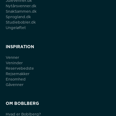
Julevenner.dk
Nytårsvenner.dk
SnakSammen.dk
Sprogland.dk
Studiebobler.dk
Ungeløftet
INSPIRATION
Venner
Veninder
Reservebedste
Rejsemakker
Ensomhed
Gåvenner
OM BOBLBERG
Hvad er Boblberg?