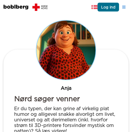
Log ind
Anja
Nørd søger venner
Er du typen, der kan grine af virkelig plat
humor og alligevel snakke alvorligt om livet,
universet og alt derimellem (inkl. hvorfor
strøm til 3D-printere forsvinder mystisk om
natten)? Så læs videre!