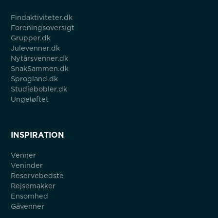
Findaktiviteter.dk
Foreningsoversigt
Grupper.dk
Julevenner.dk
Nytårsvenner.dk
SnakSammen.dk
Sprogland.dk
Studiebobler.dk
Ungeløftet
INSPIRATION
Venner
Veninder
Reservebedste
Rejsemakker
Ensomhed
Gåvenner