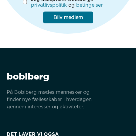
privatlivspolitik
og
betingelser
Bliv medlem
boblberg
På Boblberg mødes mennesker og 
finder nye fællesskaber i hverdagen 
gennem interesser og aktiviteter.
DET LAVER VI OGSÅ