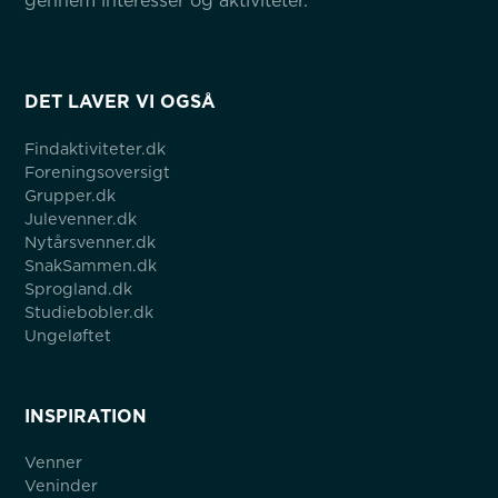
gennem interesser og aktiviteter.
DET LAVER VI OGSÅ
Findaktiviteter.dk
Foreningsoversigt
Grupper.dk
Julevenner.dk
Nytårsvenner.dk
SnakSammen.dk
Sprogland.dk
Studiebobler.dk
Ungeløftet
INSPIRATION
Venner
Veninder