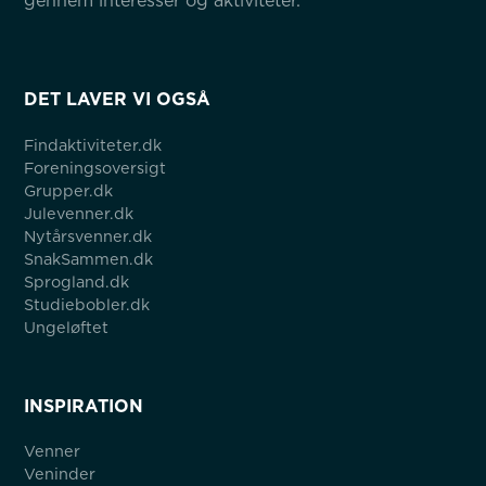
gennem interesser og aktiviteter.
DET LAVER VI OGSÅ
Findaktiviteter.dk
Foreningsoversigt
Grupper.dk
Julevenner.dk
Nytårsvenner.dk
SnakSammen.dk
Sprogland.dk
Studiebobler.dk
Ungeløftet
INSPIRATION
Venner
Veninder