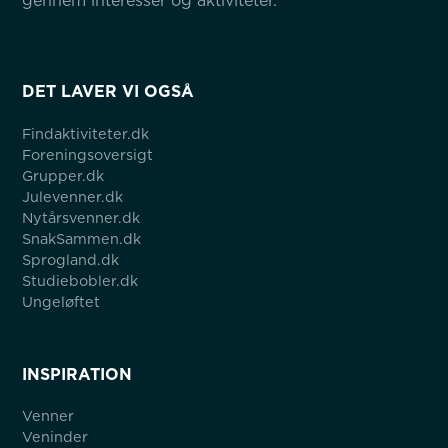
gennem interesser og aktiviteter.
DET LAVER VI OGSÅ
Findaktiviteter.dk
Foreningsoversigt
Grupper.dk
Julevenner.dk
Nytårsvenner.dk
SnakSammen.dk
Sprogland.dk
Studiebobler.dk
Ungeløftet
INSPIRATION
Venner
Veninder