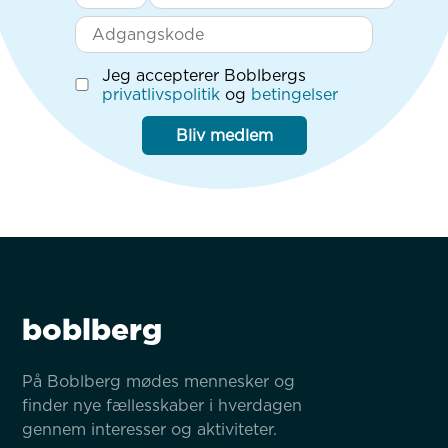
Jeg accepterer Boblbergs
privatlivspolitik
og
betingelser
Bliv medlem
boblberg
På Boblberg mødes mennesker og 
finder nye fællesskaber i hverdagen 
gennem interesser og aktiviteter.