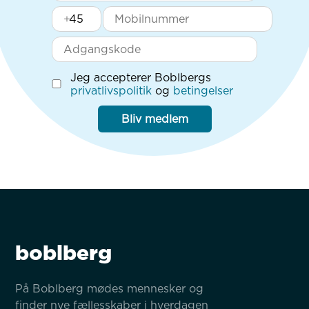
+
Jeg accepterer Boblbergs
privatlivspolitik
og
betingelser
Bliv medlem
boblberg
På Boblberg mødes mennesker og 
finder nye fællesskaber i hverdagen 