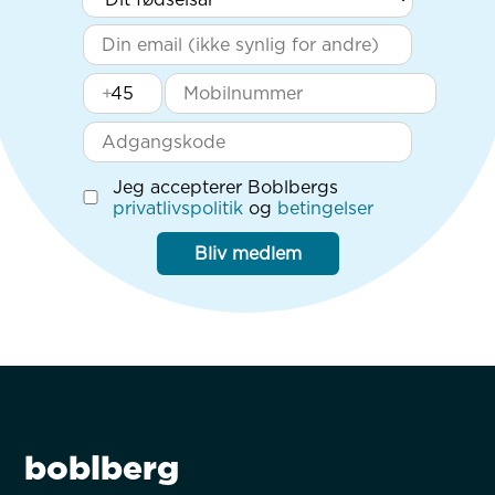
+
Jeg accepterer Boblbergs
privatlivspolitik
og
betingelser
Bliv medlem
boblberg