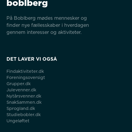
boblberg
På Boblberg mødes mennesker og 
finder nye fællesskaber i hverdagen 
gennem interesser og aktiviteter.
DET LAVER VI OGSÅ
Findaktiviteter.dk
Foreningsoversigt
Grupper.dk
Julevenner.dk
Nytårsvenner.dk
SnakSammen.dk
Sprogland.dk
Studiebobler.dk
Ungeløftet